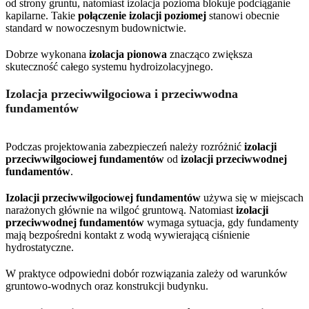
od strony gruntu, natomiast izolacja pozioma blokuje podciąganie
kapilarne. Takie
połączenie izolacji poziomej
stanowi obecnie
standard w nowoczesnym budownictwie.
Dobrze wykonana
izolacja pionowa
znacząco zwiększa
skuteczność całego systemu hydroizolacyjnego.
Izolacja przeciwwilgociowa i przeciwwodna
fundamentów
Podczas projektowania zabezpieczeń należy rozróżnić
izolacji
przeciwwilgociowej fundamentów
od
izolacji przeciwwodnej
fundamentów
.
Izolacji przeciwwilgociowej fundamentów
używa się w miejscach
narażonych głównie na wilgoć gruntową. Natomiast
izolacji
przeciwwodnej fundamentów
wymaga sytuacja, gdy fundamenty
mają bezpośredni kontakt z wodą wywierającą ciśnienie
hydrostatyczne.
W praktyce odpowiedni dobór rozwiązania zależy od warunków
gruntowo-wodnych oraz konstrukcji budynku.