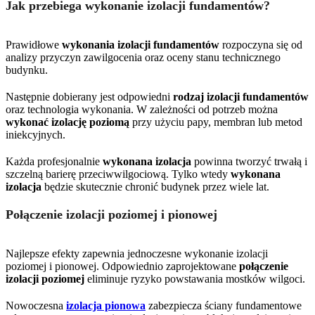
Jak przebiega wykonanie izolacji fundamentów?
Prawidłowe
wykonania izolacji fundamentów
rozpoczyna się od
analizy przyczyn zawilgocenia oraz oceny stanu technicznego
budynku.
Następnie dobierany jest odpowiedni
rodzaj izolacji fundamentów
oraz technologia wykonania. W zależności od potrzeb można
wykonać izolację poziomą
przy użyciu papy, membran lub metod
iniekcyjnych.
Każda profesjonalnie
wykonana izolacja
powinna tworzyć trwałą i
szczelną barierę przeciwwilgociową. Tylko wtedy
wykonana
izolacja
będzie skutecznie chronić budynek przez wiele lat.
Połączenie izolacji poziomej i pionowej
Najlepsze efekty zapewnia jednoczesne wykonanie izolacji
poziomej i pionowej. Odpowiednio zaprojektowane
połączenie
izolacji poziomej
eliminuje ryzyko powstawania mostków wilgoci.
Nowoczesna
izolacja pionowa
zabezpiecza ściany fundamentowe