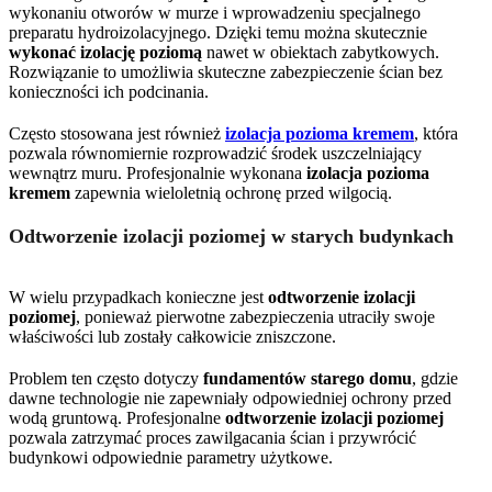
wykonaniu otworów w murze i wprowadzeniu specjalnego
preparatu hydroizolacyjnego. Dzięki temu można skutecznie
wykonać izolację poziomą
nawet w obiektach zabytkowych.
Rozwiązanie to umożliwia skuteczne zabezpieczenie ścian bez
konieczności ich podcinania.
Często stosowana jest również
izolacja pozioma kremem
, która
pozwala równomiernie rozprowadzić środek uszczelniający
wewnątrz muru. Profesjonalnie wykonana
izolacja pozioma
kremem
zapewnia wieloletnią ochronę przed wilgocią.
Odtworzenie izolacji poziomej w starych budynkach
W wielu przypadkach konieczne jest
odtworzenie izolacji
poziomej
, ponieważ pierwotne zabezpieczenia utraciły swoje
właściwości lub zostały całkowicie zniszczone.
Problem ten często dotyczy
fundamentów starego domu
, gdzie
dawne technologie nie zapewniały odpowiedniej ochrony przed
wodą gruntową. Profesjonalne
odtworzenie izolacji poziomej
pozwala zatrzymać proces zawilgacania ścian i przywrócić
budynkowi odpowiednie parametry użytkowe.