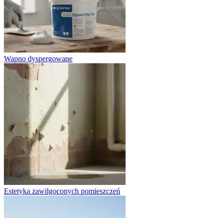
Wapno dyspergowane
Estetyka zawilgoconych pomieszczeń