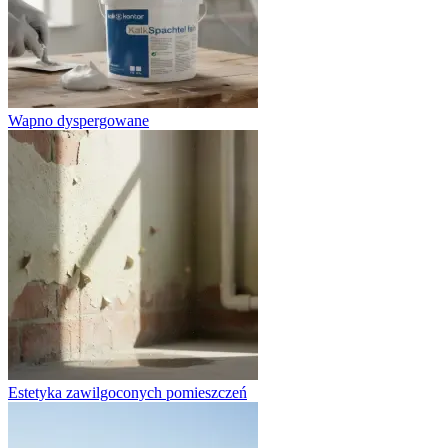
Wapno dyspergowane
Estetyka zawilgoconych pomieszczeń