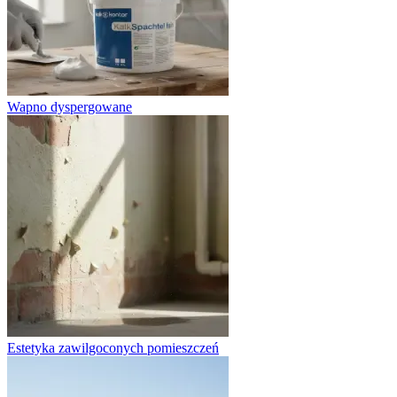
Wapno dyspergowane
Estetyka zawilgoconych pomieszczeń