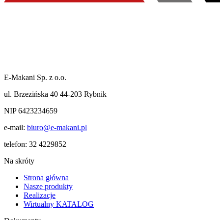
E-Makani Sp. z o.o.
ul. Brzezińska 40 44-203 Rybnik
NIP 6423234659
e-mail:
biuro@e-makani.pl
telefon:
32 4229852
Na skróty
Strona główna
Nasze produkty
Realizacje
Wirtualny KATALOG