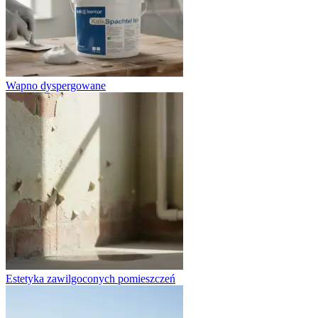
Wapno dyspergowane
Estetyka zawilgoconych pomieszczeń