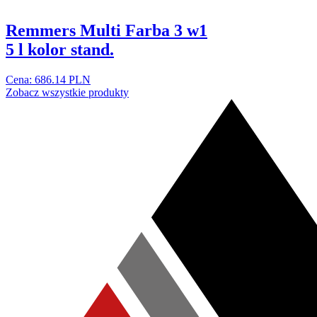
Remmers Multi Farba 3 w1
5 l kolor stand.
Cena: 686.14 PLN
Zobacz wszystkie produkty