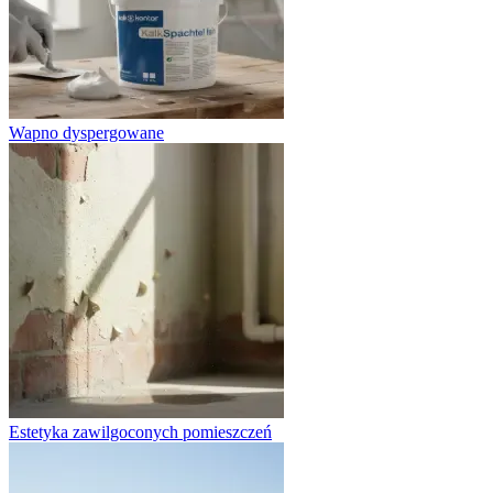
Wapno dyspergowane
Estetyka zawilgoconych pomieszczeń