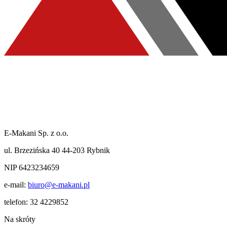
E-Makani Sp. z o.o.
ul. Brzezińska 40 44-203 Rybnik
NIP 6423234659
e-mail:
biuro@e-makani.pl
telefon:
32 4229852
Na skróty