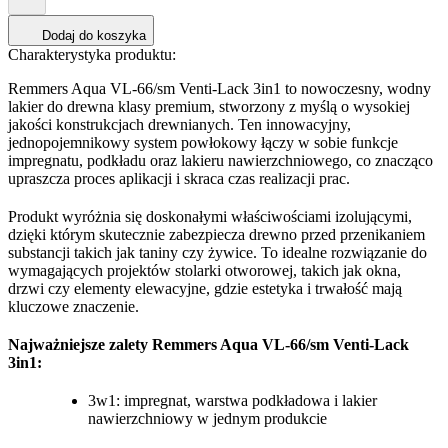
Dodaj do koszyka
Charakterystyka produktu:
Remmers Aqua VL-66/sm Venti-Lack 3in1 to nowoczesny, wodny
lakier do drewna klasy premium, stworzony z myślą o wysokiej
jakości konstrukcjach drewnianych. Ten innowacyjny,
jednopojemnikowy system powłokowy łączy w sobie funkcje
impregnatu, podkładu oraz lakieru nawierzchniowego, co znacząco
upraszcza proces aplikacji i skraca czas realizacji prac.
Produkt wyróżnia się doskonałymi właściwościami izolującymi,
dzięki którym skutecznie zabezpiecza drewno przed przenikaniem
substancji takich jak taniny czy żywice. To idealne rozwiązanie do
wymagających projektów stolarki otworowej, takich jak okna,
drzwi czy elementy elewacyjne, gdzie estetyka i trwałość mają
kluczowe znaczenie.
Najważniejsze zalety Remmers Aqua VL-66/sm Venti-Lack
3in1:
3w1: impregnat, warstwa podkładowa i lakier
nawierzchniowy w jednym produkcie