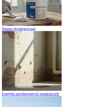
Wapno dyspergowane
Estetyka zawilgoconych pomieszczeń