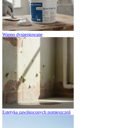
Wapno dyspergowane
Estetyka zawilgoconych pomieszczeń