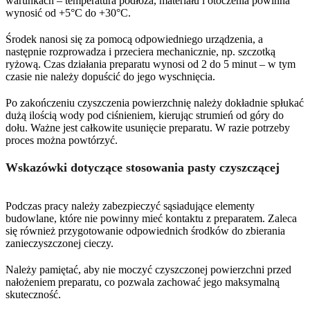
warunkach – temperatura podłoża, materiału i otoczenia powinna
wynosić od +5°C do +30°C.
Środek nanosi się za pomocą odpowiedniego urządzenia, a
następnie rozprowadza i przeciera mechanicznie, np. szczotką
ryżową. Czas działania preparatu wynosi od 2 do 5 minut – w tym
czasie nie należy dopuścić do jego wyschnięcia.
Po zakończeniu czyszczenia powierzchnię należy dokładnie spłukać
dużą ilością wody pod ciśnieniem, kierując strumień od góry do
dołu. Ważne jest całkowite usunięcie preparatu. W razie potrzeby
proces można powtórzyć.
Wskazówki dotyczące stosowania pasty czyszczącej
Podczas pracy należy zabezpieczyć sąsiadujące elementy
budowlane, które nie powinny mieć kontaktu z preparatem. Zaleca
się również przygotowanie odpowiednich środków do zbierania
zanieczyszczonej cieczy.
Należy pamiętać, aby nie moczyć czyszczonej powierzchni przed
nałożeniem preparatu, co pozwala zachować jego maksymalną
skuteczność.