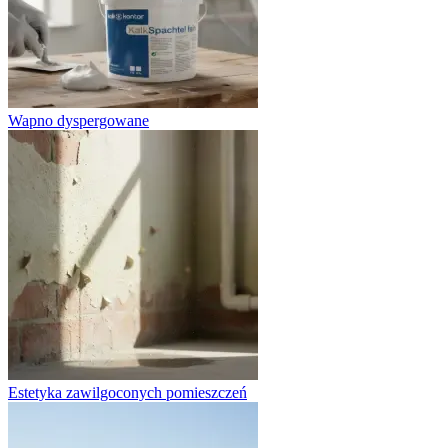
Wapno dyspergowane
Estetyka zawilgoconych pomieszczeń