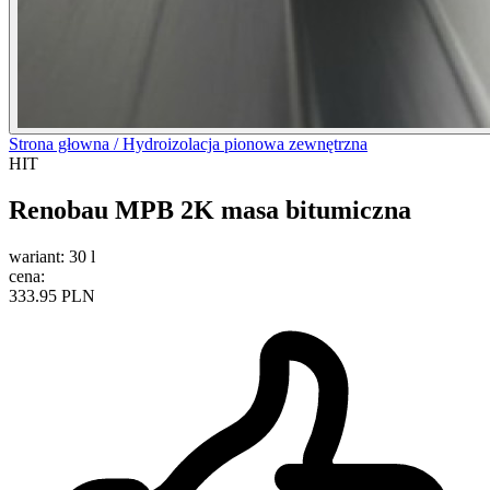
Strona głowna /
Hydroizolacja pionowa zewnętrzna
HIT
Renobau MPB 2K masa bitumiczna
wariant:
30 l
cena:
333.95 PLN