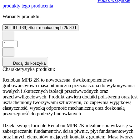
Pokaż wszystkie
produkty tego producenta
Warianty produktu:
30 l
ID: 139, Slug: renobau-mpb-2k-30-l
Dodaj do koszyka
Charakterystyka produktu:
Renobau MPB 2K to nowoczesna, dwukomponentowa
grubowarstwowa masa bitumiczna przeznaczona do wykonywania
trwałych i skutecznych izolacji przeciwwodnych oraz
przeciwwilgociowych. Produkt zawiera dodatki polistyrenu oraz jest
uszlachetniony tworzywami sztucznymi, co zapewnia wyjątkową
elastyczność, wysoką odporność mechaniczną oraz doskonałą
przyczepność do podłoży budowlanych.
Dzięki swojej formule Renobau MPB 2K idealnie sprawdza się w
zabezpieczaniu fundamentów, ścian piwnic, płyt fundamentowych
oraz innych elementów mających kontakt z gruntem. Masa tworzy